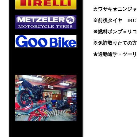
カワサキ★ニンジャ2
※前後タイヤ IRC
※燃料ポンプ＝リコ
※免許取りたての方
★通勤通学・ツーリ
〒819-0383
福岡県福岡市西区田尻477番地