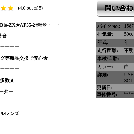
(4.0 out of 5)
o-ZX★AF35-2※※※・・・
1587
バイクNo.:
50cc
排気量:
番台
年式:
年
ーーーー
走行距離:
不明
グ等新品交換で安心★
車検/自賠:
カラー:
白
ーーーー
詳細:
US
多数★
SOL
更新日:
メーター
****
車体番号:
ルレンズ