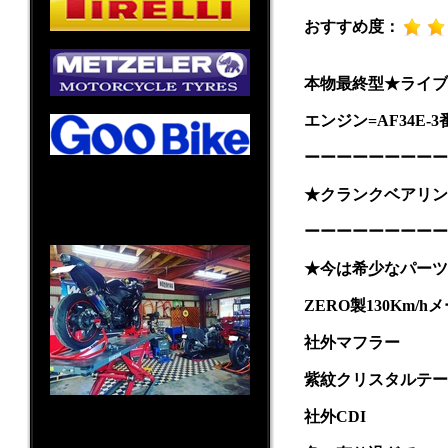
おすすめ度：
本物最終型★ライブDi
エンジン=AF34E-3
ーーーーーーーーー
★クランクベアリン
ーーーーーーーーー
★今は希少なパーツ
ZERO製130Km/h
社外マフラー
紫紋クリスタルテー
社外CDI
〒819-0383
福岡県福岡市西区田尻477番地