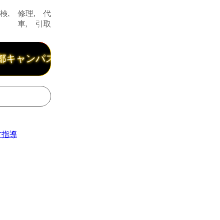
検, 修理, 代
車, 引取
キャンパスから３分、九大学研都市駅から５分、『
方指導