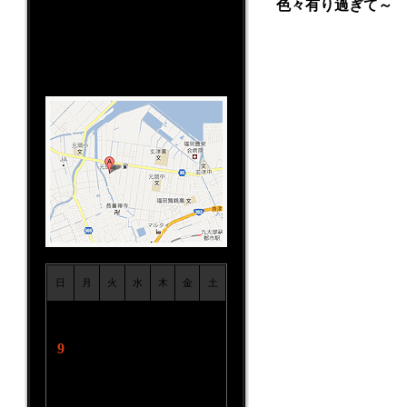
色々有り過ぎて～
TEL:092-806-5333
営業時間:10:00～19:00
定休日：不定休(レース/ツーリン
グ/イベント日）
日
月
火
水
木
金
土
1
2
3
4
5
6
7
8
9
10
11
12
13
14
15
16
17
18
19
20
21
22
23
24
25
26
27
28
29
30
31