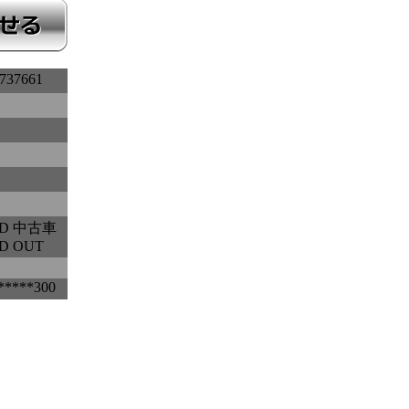
737661
ED 中古車
D OUT
*****300