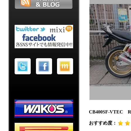
CB400SF-VTEC R
おすすめ度：