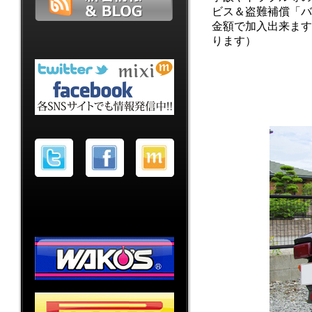
ビス＆盗難補償「バ
金額で加入出来ます
ります）
｛当