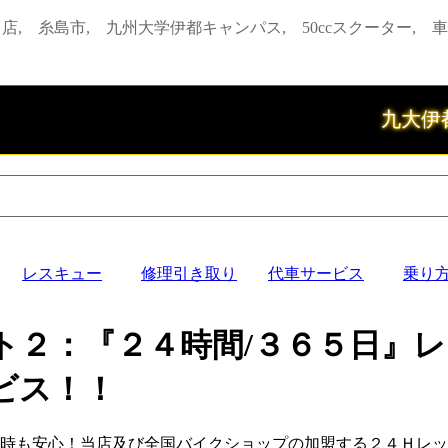
店, 糸島市, 九州大学伊都キャンパス, 50ccスクーター, 車
九大伊都
レスキュー
修理引き取り
代車サービス
乗り
ト２：『２４時間/３６５日』
ビス！！
時も安心！当店及び全国バイクショップの加盟する２４Ｈレッ