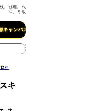
検, 修理, 代
車, 引取
キャンパスから３分、九大学研都市駅から５分、『
方指導
レスキ
カーサー