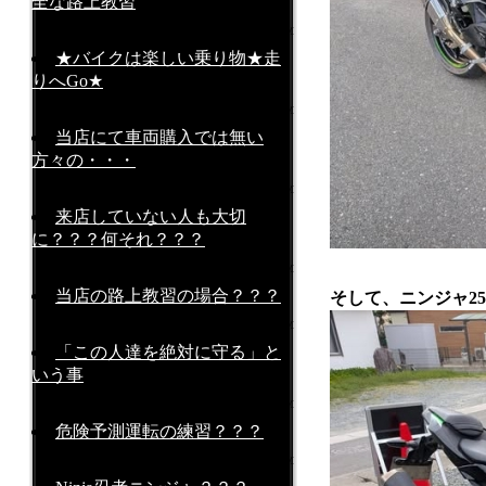
全な路上教習
2026-05-17 at 12:21PM
★バイクは楽しい乗り物★走
りへGo★
2026-05-10 at 15:15PM
当店にて車両購入では無い
方々の・・・
2026-05-07 at 11:11AM
来店していない人も大切
に？？？何それ？？？
2026-04-25 at 16:16PM
当店の路上教習の場合？？？
そして、ニンジャ25
2026-04-23 at 17:34PM
「この人達を絶対に守る」と
いう事
2026-04-21 at 16:16PM
危険予測運転の練習？？？
2026-04-03 at 07:00AM