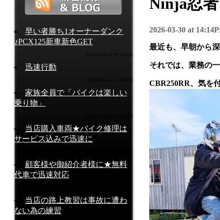
Ninja
2026-03-30 at 14:14
早い者勝ち1オーナーダンク
♪PCX125新車新色GET
最近も、早朝から深
2026-08-10 at 09:00AM
それでは、業務の一
迅速行動
2026-08-04 at 14:14PM
CBR250RR、気
家族全員で「バイクは楽しい
乗り物」
2026-07-28 at 10:00AM
当店購入車両★バイク修理は
サービス込みで迅速に
2026-07-26 at 21:21PM
顧客様や御紹介者様に★無料
代車で迅速対応
2026-07-24 at 09:00AM
当店の路上教習は事故に遭わ
ない為の練習