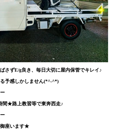
ばさずE/g良き、毎日大切に屋内保管でキレイ♪
予感しかしません(*^-^*)
ー
時間★路上教習等で東奔西走♪
ー
御座います★