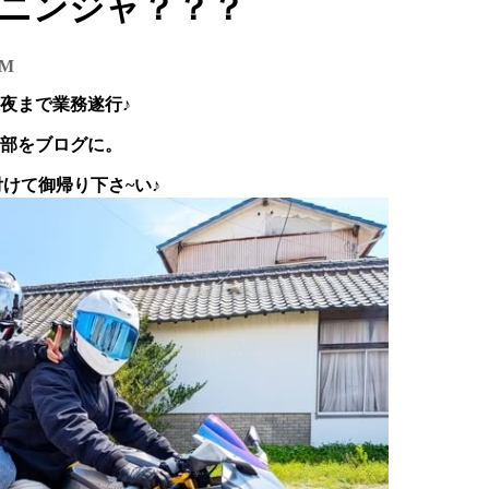
忍者ニンジャ？？？
PM
夜まで業務遂行♪
部をブログに。
を付けて御帰り下さ~い♪