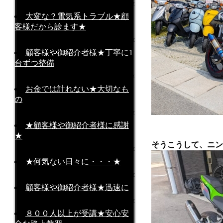
2026-06-24 at 09:09AM
大変な？電気系トラブル★顧
客様だから診ます★
2026-06-18 at 08:08AM
顧客様や御紹介者様★丁寧に1
台ずつ整備
2026-06-15 at 09:09AM
お金では計れない★大切なも
の
2026-06-07 at 10:10AM
★顧客様や御紹介者様に感謝
★
そうこうして、ニンジ
2026-05-24 at 17:17PM
★何気ない日々に・・・★
2026-05-20 at 15:15PM
顧客様や御紹介者様★迅速に
2026-05-19 at 15:15PM
８００人以上が受講★安心安