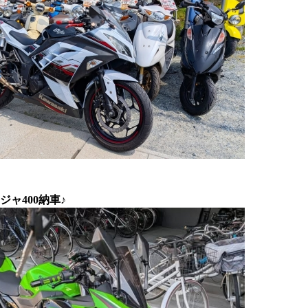
ャ400納車♪