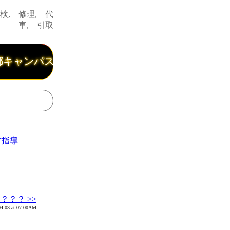
検, 修理, 代
車, 引取
ャンパスから３分、九大学研都市駅から５分、『まご
方指導
？？ >>
04-03 at 07:00AM