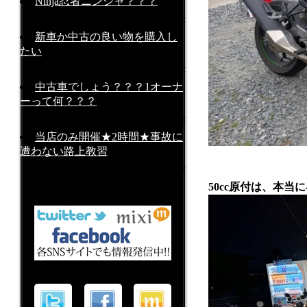
Ninja忍者ニンジャ？？？
2026-03-30 at 14:14PM
新車か中古の良い物を購入し
たい
2026-03-15 at 17:17PM
中古車でしょう？？？1オーナ
ーって何？？？
2026-03-12 at 23:45PM
当店のみ開催★2時間★事故に
遭わない路上教習
2026-03-04 at 16:16PM
50cc原付は、本当