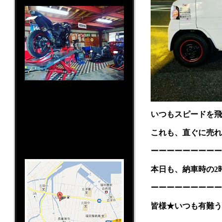
〒819-0383
福岡県福岡市西区田尻477番地
いつもスピードを飛
TEL:092-806-5333
営業時間:10:00～19:00
これも、直ぐに売れる
定休日：不定休(レース/ツーリン
グ/イベント日）
ーーーーーーーーー
本日も、納車時の2
ーーーーーーーーー
皆様★いつも有難う