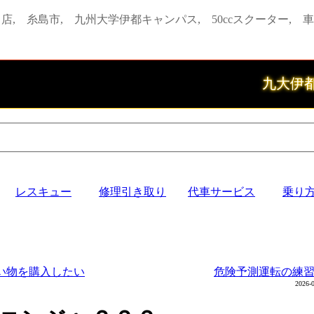
店, 糸島市, 九州大学伊都キャンパス, 50ccスクーター, 車
九大伊都キ
レスキュー
修理引き取り
代車サービス
乗り
良い物を購入したい
危険予測運転の練習？
2026-