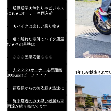
2026-07-17 at 09:09AM
通勤通学★魚釣りやビジネス
にも★1オーナー車両入荷
2026-07-13 at 13:33PM
★バイクは楽しい乗り物★
2026-07-11 at 09:00AM
遠く離れた場所でバイク店選
び★その基準は
2026-07-07 at 09:00AM
※※※因果応報※※※
2026-07-05 at 15:15PM
え？？？1オーナー走行距離
1年しか製造されて
300Kmのビーノ？？？
2026-07-02 at 11:11AM
顧客様からの御依頼★迅速に
2026-06-29 at 20:22PM
御来店者のみ★早い者勝ち車
両達が続々売れてます