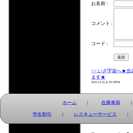
お名前 :
コメント :
コード :
<< いざ宇宙へ★
ます★
2025-11-25 at 19:19PM
ホーム
|
在庫車両
学生割引
|
レスキューサービス